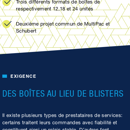
Trois différents formats de boîtes de
respectivement 12,18 et 24 unités
Deuxième projet commun de MultiPac et
Schubert
EXIGENCE
DES BOÎTES AU LIEU DE BLISTERS
Il existe plusieurs types de prestataires de services:
certains traitent leurs commandes avec fiabilité et
constituent ainsi un relais stable. D’autres font