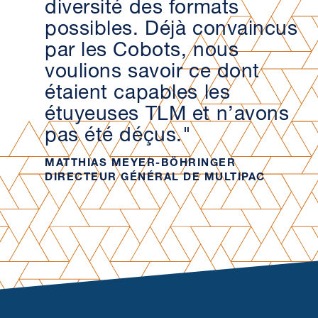
diversité des formats
possibles. Déjà convaincus
par les Cobots, nous
voulions savoir ce dont
étaient capables les
étuyeuses TLM et n’avons
pas été déçus."
MATTHIAS MEYER-BÖHRINGER
DIRECTEUR GÉNÉRAL DE MULTIPAC